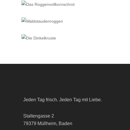
DAS
ROGGENVOLLKORNSCHROT
WALDSTAUDENROGGEN
MEHR INFORMATIONEN
DIE DINKELKRUSTE
MEHR INFORMATIONEN
MEHR INFORMATIONEN
Jeden Tag frisch. Jeden Tag mit Liebe.
Staltengasse 2
79379 Müllheim, Baden