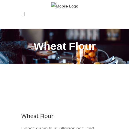
Wheat Flour
Wheat Flour
Donec quam felis, ultricies nec, and